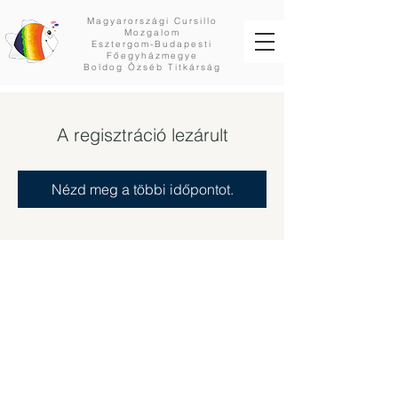
Magyarországi Cursillo
Mozgalom
Esztergom-Budapesti
Főegyházmegye
Boldog Özséb Titkárság
A regisztráció lezárult
Nézd meg a többi időpontot.