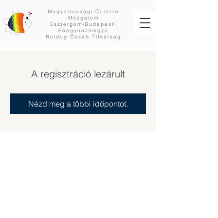
Magyarországi Cursillo
Mozgalom
Esztergom-Budapesti
Főegyházmegye
Boldog Özséb Titkárság
A regisztráció lezárult
Nézd meg a többi időpontot.