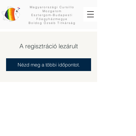
Magyarországi Cursillo
Mozgalom
Esztergom-Budapesti
Főegyházmegye
Boldog Özséb Titkárság
A regisztráció lezárult
Nézd meg a többi időpontot.