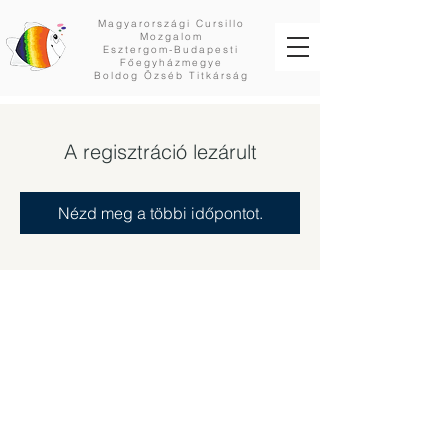
Magyarországi Cursillo
Mozgalom
Esztergom-Budapesti
Főegyházmegye
Boldog Özséb Titkárság
A regisztráció lezárult
Nézd meg a többi időpontot.