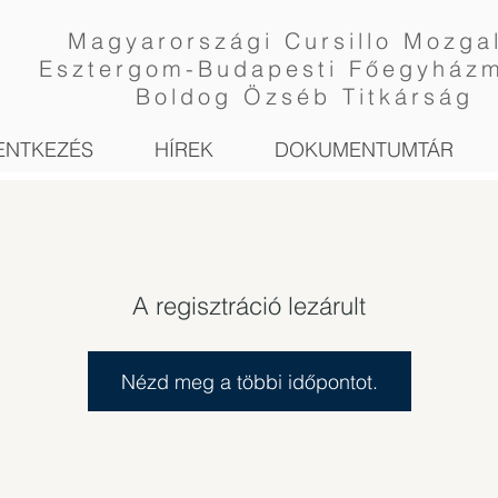
Magyarországi Cursillo Mozga
Esztergom-Budapesti Főegyház
Boldog Özséb Titkárság
ENTKEZÉS
HÍREK
DOKUMENTUMTÁR
A regisztráció lezárult
Nézd meg a többi időpontot.