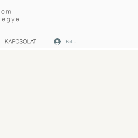
lom
megye
KAPCSOLAT
Belépés