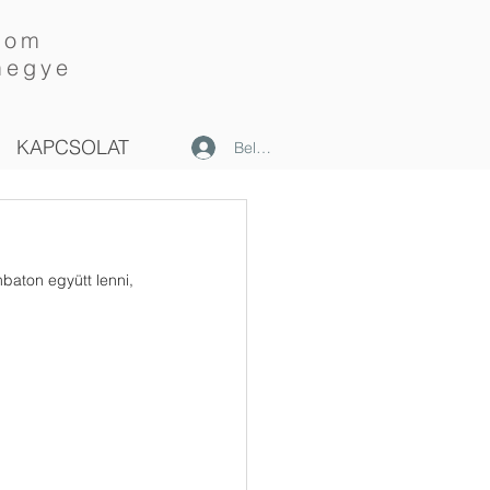
lom
megye
KAPCSOLAT
Belépés
baton együtt lenni, 