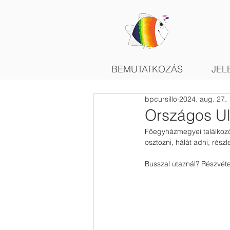
BEMUTATKOZÁS
JEL
bpcursillo
2024. aug. 27.
Országos Ul
Főegyházmegyei találkozón
osztozni, hálát adni, részl
Busszal utaznál? Részvéte