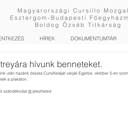
Magyarországi Cursillo Mozga
Esztergom-Budapesti Főegyház
Boldog Özséb Titkárság
ENTKEZÉS
HÍREK
DOKUMENTUMTÁR
treyára hívunk benneteket.
k után hazánk összes Cursillistáját várják Egerbe, október 5-én szom
etek a plakáton.
li szándékodat 
itt
 jelezheted