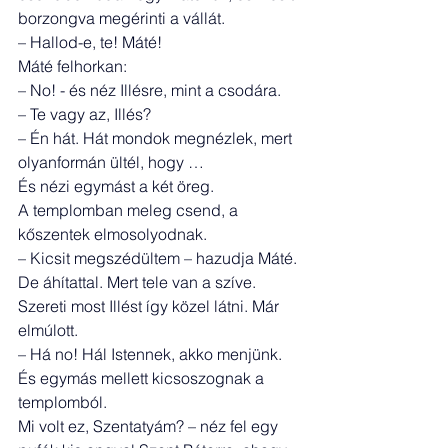
borzongva megérinti a vállát.
– Hallod-e, te! Máté!
Máté felhorkan:
– No! - és néz Illésre, mint a csodára.
– Te vagy az, Illés?
– Én hát. Hát mondok megnézlek, mert 
olyanformán ültél, hogy …
És nézi egymást a két öreg.
A templomban meleg csend, a 
kőszentek elmosolyodnak.
– Kicsit megszédültem – hazudja Máté. 
De áhítattal. Mert tele van a szíve. 
Szereti most Illést így közel látni. Már 
elmúlott.
– Há no! Hál Istennek, akko menjünk.
És egymás mellett kicsoszognak a 
templomból.
Mi volt ez, Szentatyám? – néz fel egy 