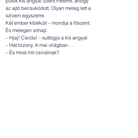
pufók kis angyal Szent Péterre, ahogy 
az ajtó becsukódott. Olyan meleg lett a 
szívem egyszerre.
Két ember kibékült – mondja a főszent. 
És melegen sóhajt.
– Hjaj! Csoda! – suttogja a kis angyal.
– Hát bizony. A mai világban …
– És most mit csinálnak?
– Nézz utánuk, fiam.
A két öreg közben Illés háza elé ér. Az 
utca üres, a kémények lágy selymet 
füstölnek a reggelnek, s a kertekben 
puhán békét álmodnak a fák.
– Gyere be, Máté, rég voltál nálunk – 
mondja Illés. Lángost sütött a lányom…
A kis angyal kérdőn néz a főszentre:
– Mi az a „lángos”, Szentatyám?
A toronyban ekkor hetet ütött az óra. S 
e földi hangtól megmerevedtek újra a 