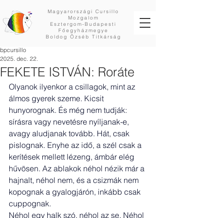
Magyarországi Cursillo
Mozgalom
Esztergom-Budapesti
Főegyházmegye
Boldog Özséb Titkárság
bpcursillo
2025. dec. 22.
FEKETE ISTVÁN: Roráte
Olyanok ilyenkor a csillagok, mint az 
álmos gyerek szeme. Kicsit 
hunyorognak. És még nem tudják: 
sírásra vagy nevetésre nyíljanak-e, 
avagy aludjanak tovább. Hát, csak 
pislognak. Enyhe az idő, a szél csak a 
kerítések mellett lézeng, ámbár elég 
hűvösen. Az ablakok néhol nézik már a 
hajnalt, néhol nem, és a csizmák nem 
kopognak a gyalogjárón, inkább csak 
cuppognak.
Néhol egy halk szó, néhol az se. Néhol 