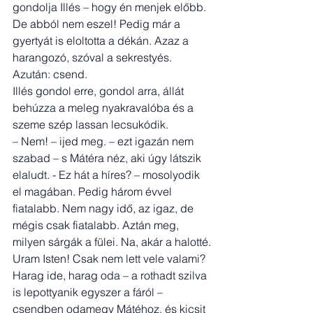
gondolja Illés – hogy én menjek előbb. 
De abból nem eszel! Pedig már a 
gyertyát is eloltotta a dékán. Azaz a 
harangozó, szóval a sekrestyés. 
Azután: csend.
Illés gondol erre, gondol arra, állát 
behúzza a meleg nyakravalóba és a 
szeme szép lassan lecsukódik.
– Nem! – ijed meg. – ezt igazán nem 
szabad – s Mátéra néz, aki úgy látszik 
elaludt. - Ez hát a híres? – mosolyodik 
el magában. Pedig három évvel 
fiatalabb. Nem nagy idő, az igaz, de 
mégis csak fiatalabb. Aztán meg, 
milyen sárgák a fülei. Na, akár a halotté.
Uram Isten! Csak nem lett vele valami?
Harag ide, harag oda – a rothadt szilva 
is lepottyanik egyszer a fáról – 
csendben odamegy Mátéhoz, és kicsit 