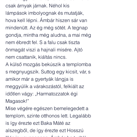
csak árnyak járnak. Néhol kis 
lámpások imbolyognak és mutatják, 
hova kell lépni. Ámbár hiszen sár van 
mindenütt. Az ég még sötét. A tegnap 
gondja, mintha még aludna, a mai még 
nem ébredt fel. S a falu csak tiszta 
önmagát viszi a hajnali misére. Ajtó 
nem csattanik, kiáltás nincs.
A külső mozgás bekúszik a templomba 
s megnyugszik. Suttog egy kicsit, vár, s 
amikor már a gyertyák lángja is 
meggyúlik a várakozástól, felkiált az 
időtlen vágy: „Harmatozzatok égi 
Magasok!”
Mise végére egészen bemelegedett a 
templom, szinte otthonos lett. Legalább 
is így érezte ezt Baka Máté az 
alszegből, de így érezte ezt Hosszú 