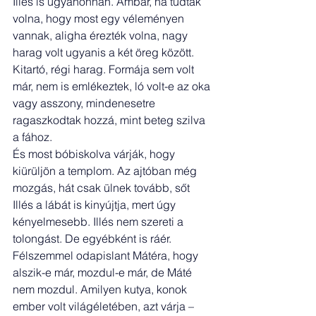
Illés is ugyanonnan. Ámbár, ha tudták 
volna, hogy most egy véleményen 
vannak, aligha érezték volna, nagy 
harag volt ugyanis a két öreg között. 
Kitartó, régi harag. Formája sem volt 
már, nem is emlékeztek, ló volt-e az oka 
vagy asszony, mindenesetre 
ragaszkodtak hozzá, mint beteg szilva 
a fához.
És most bóbiskolva várják, hogy 
kiürüljön a templom. Az ajtóban még 
mozgás, hát csak ülnek tovább, sőt 
Illés a lábát is kinyújtja, mert úgy 
kényelmesebb. Illés nem szereti a 
tolongást. De egyébként is ráér. 
Félszemmel odapislant Mátéra, hogy 
alszik-e már, mozdul-e már, de Máté 
nem mozdul. Amilyen kutya, konok 
ember volt világéletében, azt várja – 