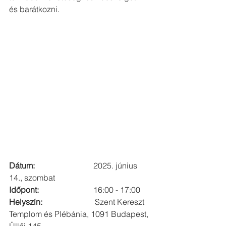
és barátkozni.
Dátum:                             
2025. június 
14., szombat
Időpont:                           
16:00 - 17:00
Helyszín:                          
Szent Kereszt 
Templom és Plébánia, 1091 Budapest, 
Üllői 145.