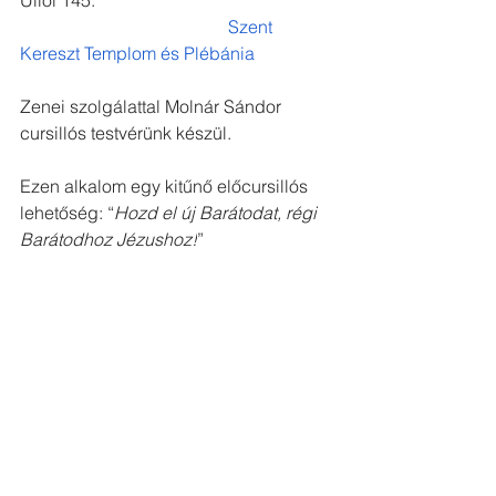
Szent 
Kereszt Templom és Plébánia
Zenei szolgálattal Molnár Sándor 
cursillós testvérünk készül.
Ezen alkalom egy kitűnő előcursillós 
lehetőség: “
Hozd el új Barátodat, régi 
Barátodhoz Jézushoz!
”
Decolores!
Az összes megtekintése
Friss bejegyzések