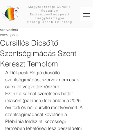
Magyarországi Cursillo
Mozgalom
Esztergom-Budapesti
Főegyházmegye
Boldog Özséb Titkárság
szarvasim0
2025. jún. 6.
Cursillós Dicsőítő
Szentségimádás Szent
Kereszt Templom
A Dél-pesti Régió dicsőítő 
szentségimádást szervez nem csak 
cursillót végzettek részére.
Ezt az alkalmat szeretnénk háttér 
imaként (palanca) felajánlani a 2025 
évi férfi és női cursillo résztvevőiért. A 
szentségimádását követően a 
Plébánia földszinti közösségi 
termében lehetőség lesz beszélgetni 