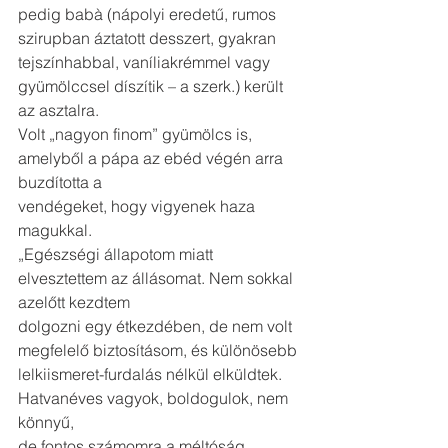
pedig babà (nápolyi eredetű, rumos 
szirupban áztatott desszert, gyakran
tejszínhabbal, vaníliakrémmel vagy 
gyümölccsel díszítik – a szerk.) került 
az asztalra.
Volt „nagyon finom” gyümölcs is, 
amelyből a pápa az ebéd végén arra 
buzdította a
vendégeket, hogy vigyenek haza 
magukkal.
„Egészségi állapotom miatt 
elvesztettem az állásomat. Nem sokkal 
azelőtt kezdtem
dolgozni egy étkezdében, de nem volt 
megfelelő biztosításom, és különösebb
lelkiismeret-furdalás nélkül elküldtek. 
Hatvanéves vagyok, boldogulok, nem 
könnyű,
de fontos számomra a méltóság, 