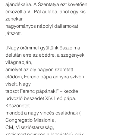
ajándékaira. A Szentatya ezt követően 
érkezett a VI. Pál aulába, ahol egy kis 
zenekar
hagyományos nápolyi dallamokat 
játszott.
„Nagy örömmel gyűltünk össze ma 
délután erre az ebédre, a szegények 
világnapján,
amelyet az oly nagyon szeretett 
elődöm, Ferenc pápa annyira szívén 
viselt. Nagy
tapsot Ferenc pápának!” – kezdte 
üdvözlő beszédét XIV. Leó pápa. 
Köszönetet
mondott a nagy vincés családnak ( 
Congregatio Missionis , 
CM, Misszióstársaság,
közismert nevükön a lazaristák), akik 