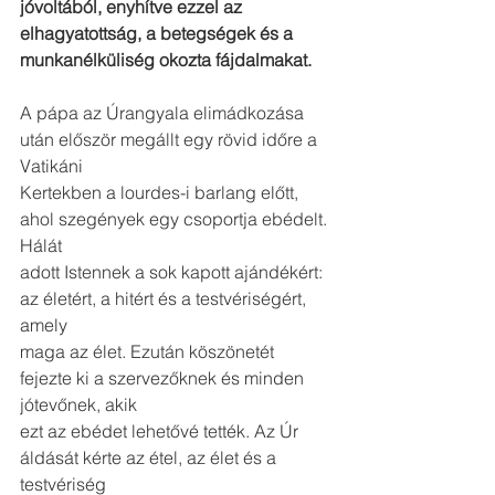
jóvoltából, enyhítve ezzel az
elhagyatottság, a betegségek és a 
munkanélküliség okozta fájdalmakat.
A pápa az Úrangyala elimádkozása 
után először megállt egy rövid időre a 
Vatikáni
Kertekben a lourdes-i barlang előtt, 
ahol szegények egy csoportja ebédelt. 
Hálát
adott Istennek a sok kapott ajándékért: 
az életért, a hitért és a testvériségért, 
amely
maga az élet. Ezután köszönetét 
fejezte ki a szervezőknek és minden 
jótevőnek, akik
ezt az ebédet lehetővé tették. Az Úr 
áldását kérte az étel, az élet és a 
testvériség