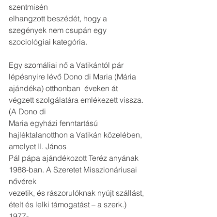
szentmisén
elhangzott beszédét, hogy a 
szegények nem csupán egy 
szociológiai kategória.
Egy szomáliai nő a Vatikántól pár 
lépésnyire lévő Dono di Maria (Mária
ajándéka) otthonban  éveken át 
végzett szolgálatára emlékezett vissza. 
(A Dono di
Maria egyházi fenntartású 
hajléktalanotthon a Vatikán közelében, 
amelyet II. János
Pál pápa ajándékozott Teréz anyának 
1988-ban. A Szeretet Misszionáriusai 
nővérek
vezetik, és rászorulóknak nyújt szállást, 
ételt és lelki támogatást – a szerk.) 
1977-