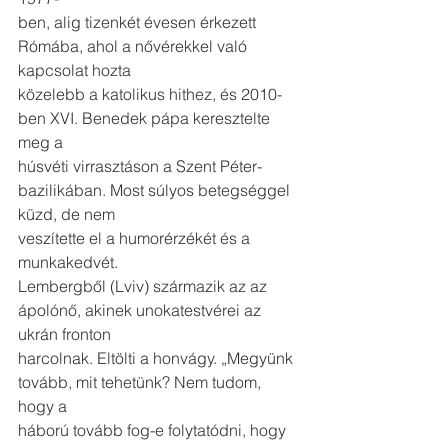
ben, alig tizenkét évesen érkezett 
Rómába, ahol a nővérekkel való 
kapcsolat hozta
közelebb a katolikus hithez, és 2010-
ben XVI. Benedek pápa keresztelte 
meg a
húsvéti virrasztáson a Szent Péter-
bazilikában. Most súlyos betegséggel 
küzd, de nem
veszítette el a humorérzékét és a 
munkakedvét.
Lembergből (Lviv) származik az az 
ápolónő, akinek unokatestvérei az 
ukrán fronton
harcolnak. Eltölti a honvágy. „Megyünk 
tovább, mit tehetünk? Nem tudom, 
hogy a
háború tovább fog-e folytatódni, hogy 