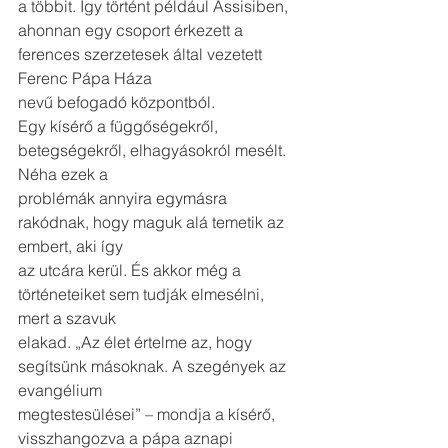
a többit. Így történt például Assisiben,
ahonnan egy csoport érkezett a 
ferences szerzetesek által vezetett 
Ferenc Pápa Háza
nevű befogadó központból.
Egy kísérő a függőségekről, 
betegségekről, elhagyásokról mesélt. 
Néha ezek a
problémák annyira egymásra 
rakódnak, hogy maguk alá temetik az 
embert, aki így
az utcára kerül. És akkor még a 
történeteiket sem tudják elmesélni, 
mert a szavuk
elakad. „Az élet értelme az, hogy 
segítsünk másoknak. A szegények az 
evangélium
megtestesülései” – mondja a kísérő, 
visszhangozva a pápa aznapi 