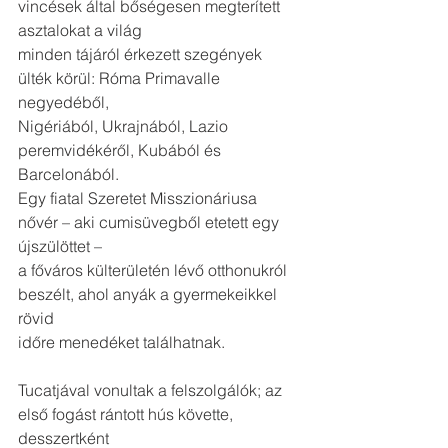
vincések által bőségesen megterített 
asztalokat a világ
minden tájáról érkezett szegények 
ülték körül: Róma Primavalle 
negyedéből,
Nigériából, Ukrajnából, Lazio 
peremvidékéről, Kubából és 
Barcelonából.
Egy fiatal Szeretet Misszionáriusa 
nővér – aki cumisüvegből etetett egy 
újszülöttet –
a főváros külterületén lévő otthonukról 
beszélt, ahol anyák a gyermekeikkel 
rövid
időre menedéket találhatnak. 
Tucatjával vonultak a felszolgálók; az 
első fogást rántott hús követte, 
desszertként