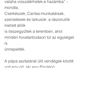
valaha visszatérhetek-e hazámba” – 
mondta.
Cserkészek, Caritas-munkatársak, 
szerzetesek és laikusok: a rászorulók 
mellett állók
is összegyűltek a teremben, ahol 
minden hovatartozáson túl az egységet 
is
ünnepelték.
A pápa asztalánál ülő vendégek között 
volt egy nő, aki egy Pinokkió
történetét felidéző képregényt hozott 
magával, és amelyet a pápának 
ajándékozott.
Jelen volt egy Elefántcsontpartról 
származó fiatalember is, keveset 
beszélt, nem
katolikus: „Mit számít, itt jó, mert otthon 