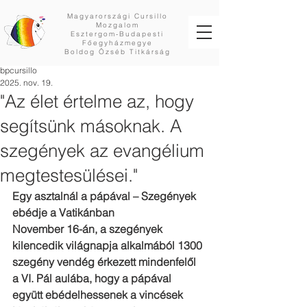
Magyarországi Cursillo
Mozgalom
Esztergom-Budapesti
Főegyházmegye
Boldog Özséb Titkárság
bpcursillo
2025. nov. 19.
"Az élet értelme az, hogy
segítsünk másoknak. A
szegények az evangélium
megtestesülései."
Egy asztalnál a pápával – Szegények 
ebédje a Vatikánban
November 16-án, a szegények 
kilencedik világnapja alkalmából 1300
szegény vendég érkezett mindenfelől 
a VI. Pál aulába, hogy a pápával
együtt ebédelhessenek a vincések 